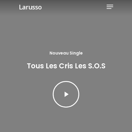
Menu
Skip
Larusso
to
Close
main
Menu
content
Nouveau Single
Tous Les Cris Les S.O.S
Play
Video